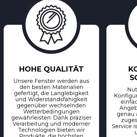
HOHE QUALITÄT
K
S
Unsere Fenster werden aus
den besten Materialien
Nut
gefertigt, die Langlebigkeit
Konfigur
und Widerstandsfähigkeit
einfac
gegenüber wechselnden
Angebo
Wetterbedingungen
genau a
gewährleisten. Dank präziser
zuges
Verarbeitung und moderner
Service i
Technologien bieten wir
Produkte, die höchsten