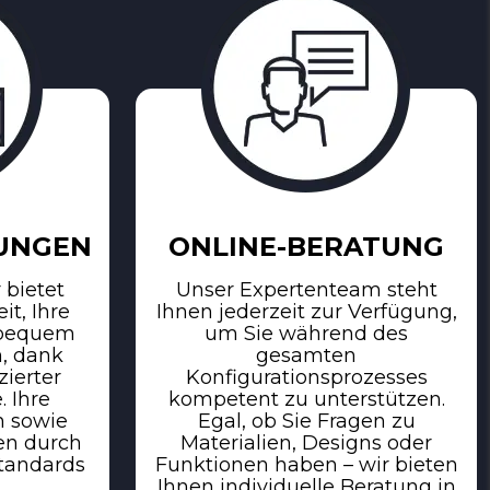
LUNGEN
ONLINE-BERATUNG
 bietet
Unser Expertenteam steht
it, Ihre
Ihnen jederzeit zur Verfügung,
 bequem
um Sie während des
n, dank
gesamten
zierter
Konfigurationsprozesses
 Ihre
kompetent zu unterstützen.
n sowie
Egal, ob Sie Fragen zu
en durch
Materialien, Designs oder
standards
Funktionen haben – wir bieten
Ihnen individuelle Beratung in