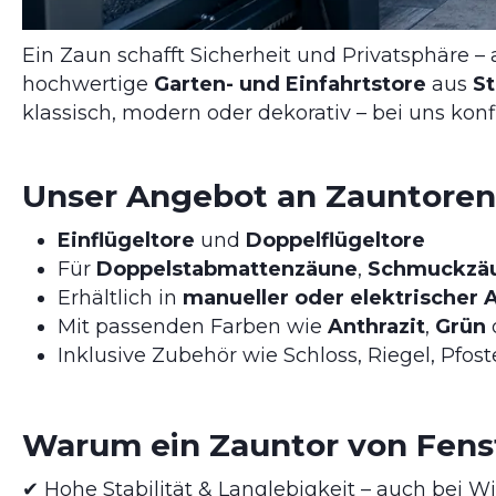
Ein Zaun schafft Sicherheit und Privatsphäre –
hochwertige
Garten- und Einfahrtstore
aus
St
klassisch, modern oder dekorativ – bei uns konf
Unser Angebot an Zauntoren
Einflügeltore
und
Doppelflügeltore
Für
Doppelstabmattenzäune
,
Schmuckzä
Erhältlich in
manueller oder elektrischer
Mit passenden Farben wie
Anthrazit
,
Grün
Inklusive Zubehör wie Schloss, Riegel, Pfo
Warum ein Zauntor von Fenst
✔ Hohe Stabilität & Langlebigkeit – auch bei W