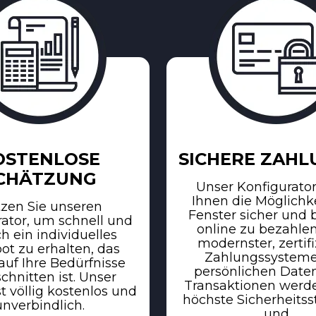
OSTENLOSE
SICHERE ZAH
CHÄTZUNG
Unser Konfigurator
Ihnen die Möglichke
zen Sie unseren
Fenster sicher und
ator, um schnell und
online zu bezahle
h ein individuelles
modernster, zertifi
t zu erhalten, das
Zahlungssysteme.
uf Ihre Bedürfnisse
persönlichen Date
chnitten ist. Unser
Transaktionen werd
st völlig kostenlos und
höchste Sicherheits
unverbindlich.
und