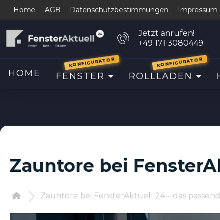
Home
AGB
Datenschutzbestimmungen
Impressum
Jetzt anrufen!
+49 171 3080449
KONFIGURATOR
KONFIGURATOR
HOME
FENSTER
ROLLLADEN
Zauntore bei FensterA
Zauntore bei FensterAktuell 24 – das passen