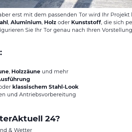
 aber erst mit dem passenden Tor wird Ihr Projekt
ahl
,
Aluminium
,
Holz
oder
Kunststoff
, die sich 
igurieren Sie Ihr Tor genau nach Ihren Vorstellung
:
une
,
Holzzäune
und mehr
 Ausführung
oder
klassischem Stahl-Look
sten und Antriebsvorbereitung
erAktuell 24?
ind & Wetter